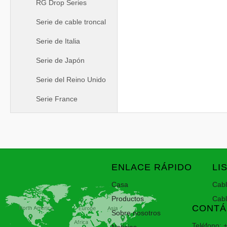
RG Drop Series
Serie de cable troncal
Serie de Italia
Serie de Japón
Serie del Reino Unido
Serie France
ENLACE RÁPIDO
LI
Casa
Cab
Productos
Cab
CONTÁ
Sobre nosotros
Teléfono: