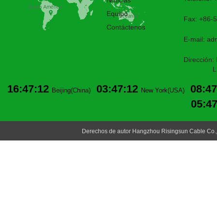
Noticias
Equipo
Fax: +86-
Contáctenos
E-mail:
ad
Dirección:
Lin'an,H
16:47:12
03:47:12
08:47
Beijing(China)
New York(USA)
05:4
Derechos de autor Hangzhou Risingsun Cable Co.,L