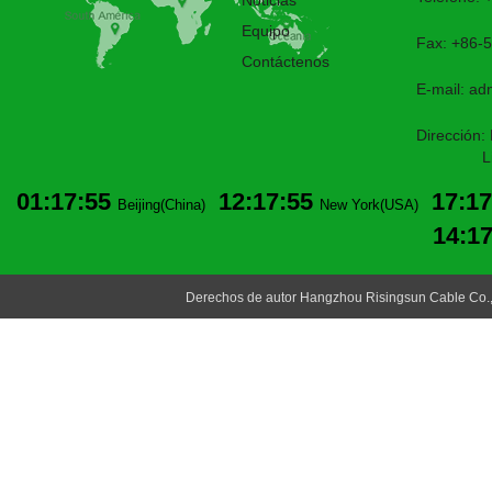
Noticias
Equipo
Fax: +86-
Contáctenos
E-mail:
ad
Dirección:
Lin'an,H
01:17:55
12:17:55
17:17
Beijing(China)
New York(USA)
14:1
Derechos de autor Hangzhou Risingsun Cable Co.,L