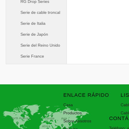
RG Drop Series
Serie de cable troncal
Serie de Italia
Serie de Japón
Serie del Reino Unido
Serie France
ENLACE RÁPIDO
LI
Casa
Cab
Productos
Cab
CONTÁ
Sobre nosotros
Teléfono: