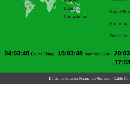
Noticias
Equipo
Fax: +86-
Contáctenos
E-mail:
ad
Dirección:
Lin'an,H
04:03:49
15:03:49
20:03
Beijing(China)
New York(USA)
17:0
Derechos de autor Hangzhou Risingsun Cable Co.,L