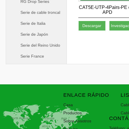
RG Drop Series
CAT5E-UTP-4Pairs-PE 
APD
Serie de cable troncal
Serie de Italia
Descargar
Investiga
Serie de Japón
Serie del Reino Unido
Serie France
ENLACE RÁPIDO
LI
Casa
Cab
Productos
Cab
CONTÁ
Sobre nosotros
Teléfono: