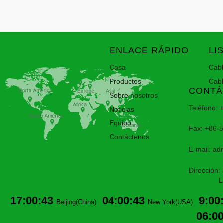
ENLACE RÁPIDO
LI
Casa
Cab
Productos
Cab
CONTÁ
Sobre nosotros
Teléfono:
Noticias
Equipo
Fax: +86-
Contáctenos
E-mail:
ad
Dirección:
Lin'an,H
17:00:43
04:00:43
9:00
Beijing(China)
New York(USA)
06:0